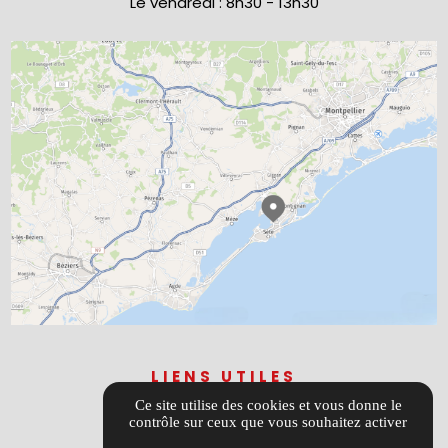
Le vendredi : 8h30 - 13h30
LIENS UTILES
Ce site utilise des cookies et vous donne le
Guide local
contrôle sur ceux que vous souhaitez activer
Informations complémentaires