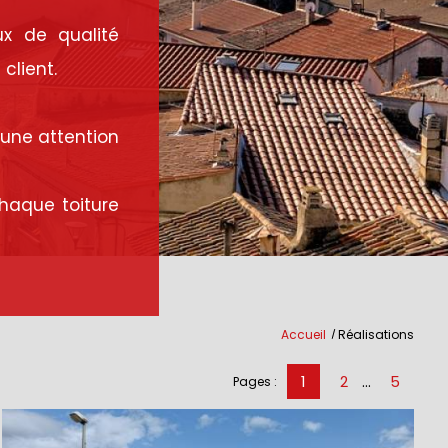
ux de qualité
client.
'une attention
haque toiture
Accueil
Réalisations
1
2
5
...
Pages :