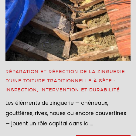
RÉPARATION ET RÉFECTION DE LA ZINGUERIE
D’UNE TOITURE TRADITIONNELLE À SÈTE :
INSPECTION, INTERVENTION ET DURABILITÉ
Les éléments de zinguerie — chéneaux,
gouttières, rives, noues ou encore couvertines
— jouent un rôle capital dans la ...