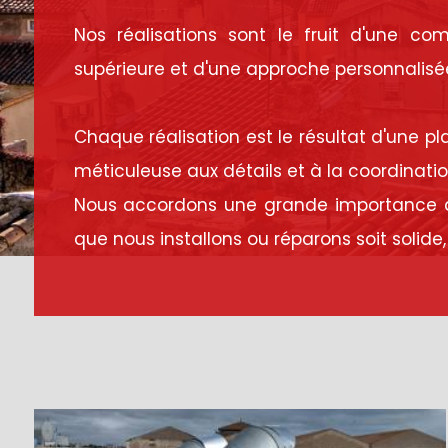
Nos réalisations sont le fruit d'une co
supérieure et d'une approche personnalisé
Chaque réalisation est le résultat d'une pl
méticuleuse aux détails et à la coordinatio
Nous accordons une grande importance à l
que nous installons ou réparons soit solide