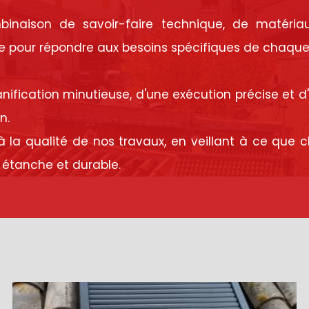
mbinaison de savoir-faire technique, de matéria
e pour répondre aux besoins spécifiques de chaque 
anification minutieuse, d'une exécution précise et d
n.
a qualité de nos travaux, en veillant à ce que c
, étanche et durable.