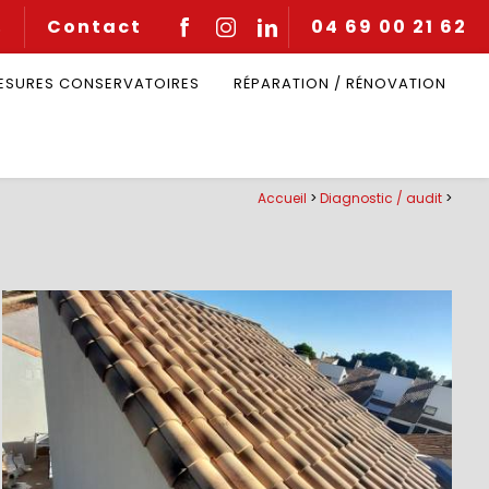
Contact
04 69 00 21 62
Q
MESURES CONSERVATOIRES
RÉPARATION / RÉNOVATION
Accueil
>
Diagnostic / audit
>