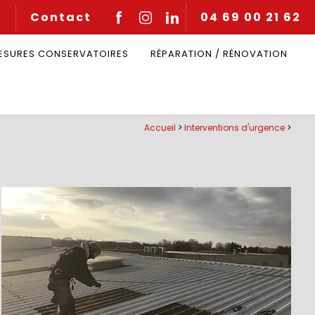
Contact
04 69 00 21 62
Q
MESURES CONSERVATOIRES
RÉPARATION / RÉNOVATION
Accueil
>
Interventions d'urgence
>